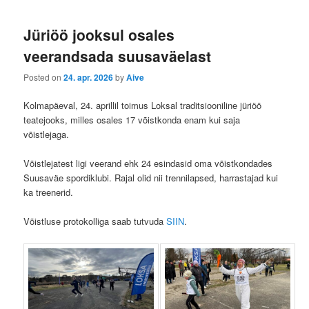
Jüriöö jooksul osales
veerandsada suusaväelast
Posted on
24. apr. 2026
by
Aive
Kolmapäeval, 24. aprillil toimus Loksal traditsiooniline jüriöö
teatejooks, milles osales 17 võistkonda enam kui saja
võistlejaga.
Võistlejatest ligi veerand ehk 24 esindasid oma võistkondades
Suusaväe spordiklubi. Rajal olid nii trennilapsed, harrastajad kui
ka treenerid.
Võistluse protokolliga saab tutvuda
SIIN
.