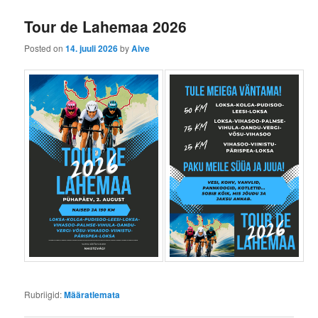
ü
Tour de Lahemaa 2026
Posted on
14. juuli 2026
by
Aive
Rubriigid:
Määratlemata