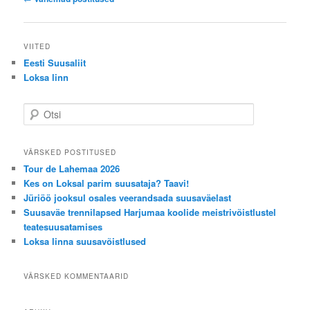
o
s
t
VIITED
n
Eesti Suusaliit
a
Loksa linn
v
i
O
g
t
a
s
t
i
VÄRSKED POSTITUSED
i
Tour de Lahemaa 2026
o
Kes on Loksal parim suusataja? Taavi!
n
Jüriöö jooksul osales veerandsada suusaväelast
Suusaväe trennilapsed Harjumaa koolide meistrivõistlustel
teatesuusatamises
Loksa linna suusavõistlused
VÄRSKED KOMMENTAARID