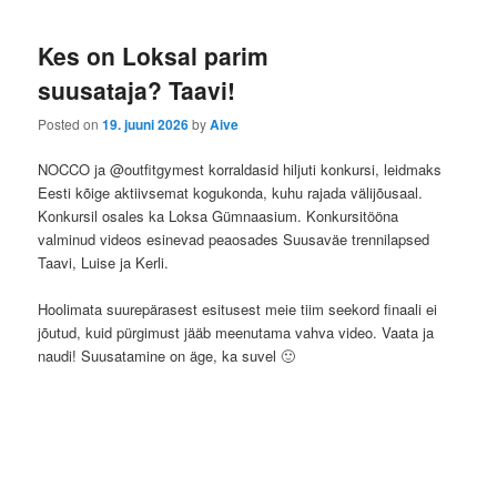
Kes on Loksal parim
suusataja? Taavi!
Posted on
19. juuni 2026
by
Aive
NOCCO ja @outfitgymest korraldasid hiljuti konkursi, leidmaks
Eesti kõige aktiivsemat kogukonda, kuhu rajada välijõusaal.
Konkursil osales ka Loksa Gümnaasium. Konkursitööna
valminud videos esinevad peaosades Suusaväe trennilapsed
Taavi, Luise ja Kerli.
Hoolimata suurepärasest esitusest meie tiim seekord finaali ei
jõutud, kuid pürgimust jääb meenutama vahva video. Vaata ja
naudi! Suusatamine on äge, ka suvel 🙂