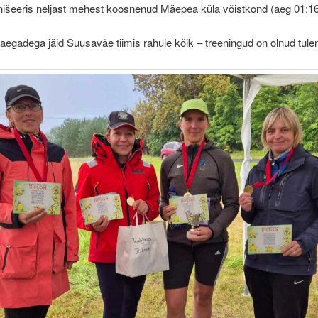
inišeeris neljast mehest koosnenud Mäepea küla võistkond (aeg 01:16
egadega jäid Suusaväe tiimis rahule kõik – treeningud on olnud tule