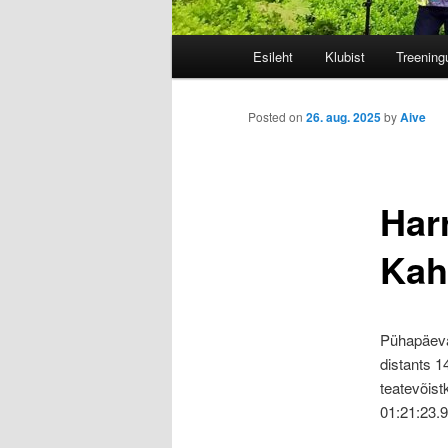
P
Esileht
Klubist
Treeningu
Skip
e
a
to
m
Posted on
26. aug. 2025
by
Aive
e
primary
n
ü
Har
content
ü
Kaha
Pühapäeval
distants 1
teatevõist
01:21:23.9