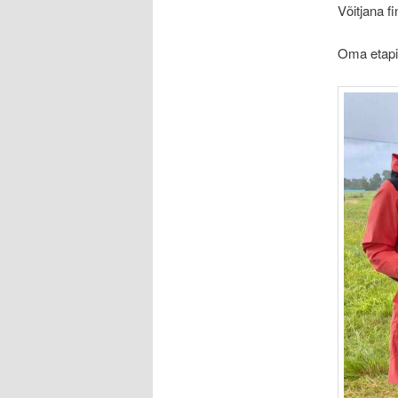
Võitjana f
Oma etapia