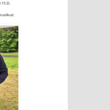
:13.2).
muslikud.