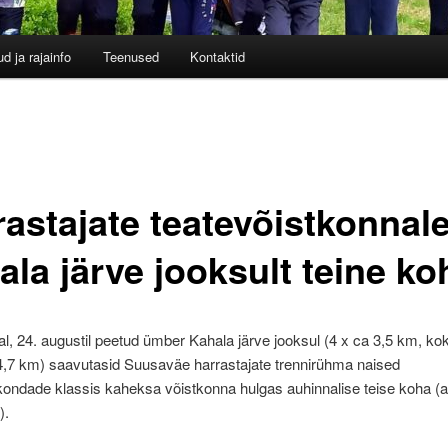
d ja rajainfo
Teenused
Kontaktid
rastajate teatevõistkonnal
la järve jooksult teine ko
, 24. augustil peetud ümber Kahala järve jooksul (4 x ca 3,5 km, ko
4,7 km) saavutasid Suusaväe harrastajate trennirühma naised
kondade klassis kaheksa võistkonna hulgas auhinnalise teise koha (
).