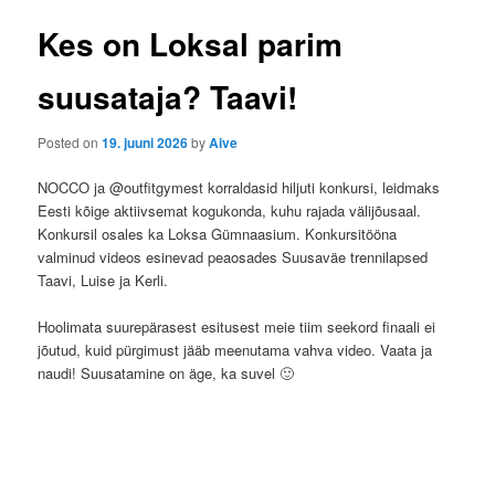
ü
s
t
Kes on Loksal parim
n
a
suusataja? Taavi!
v
i
Posted on
19. juuni 2026
by
Aive
g
a
NOCCO ja @outfitgymest korraldasid hiljuti konkursi, leidmaks
t
Eesti kõige aktiivsemat kogukonda, kuhu rajada välijõusaal.
i
Konkursil osales ka Loksa Gümnaasium. Konkursitööna
o
valminud videos esinevad peaosades Suusaväe trennilapsed
n
Taavi, Luise ja Kerli.
Hoolimata suurepärasest esitusest meie tiim seekord finaali ei
jõutud, kuid pürgimust jääb meenutama vahva video. Vaata ja
naudi! Suusatamine on äge, ka suvel 🙂