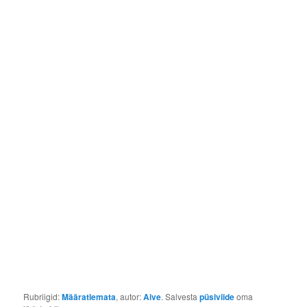
Rubriigid:
Määratlemata
, autor:
Aive
. Salvesta
püsiviide
oma