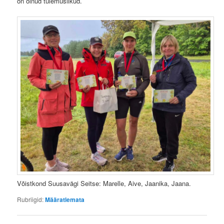
on olnud tulemuslikud.
Võistkond Suusavägi Seitse: Marelle, Aive, Jaanika, Jaana.
Rubriigid:
Määratlemata