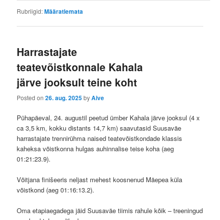
Rubriigid:
Määratlemata
Harrastajate
teatevõistkonnale Kahala
järve jooksult teine koht
Posted on
26. aug. 2025
by
Aive
Pühapäeval, 24. augustil peetud ümber Kahala järve jooksul (4 x
ca 3,5 km, kokku distants 14,7 km) saavutasid Suusaväe
harrastajate trennirühma naised teatevõistkondade klassis
kaheksa võistkonna hulgas auhinnalise teise koha (aeg
01:21:23.9).
Võitjana finišeeris neljast mehest koosnenud Mäepea küla
võistkond (aeg 01:16:13.2).
Oma etapiaegadega jäid Suusaväe tiimis rahule kõik – treeningud