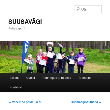
Otsi
SUUSAVÄGI
Puhas sport!
P
Esileht
Klubist
Treeningud ja rajainfo
Teenused
Skip
Skip
e
a
Kontaktid
to
to
m
e
primary
secondary
n
P
←
Vanemad postitused
Uuemad postitused
→
ü
o
content
content