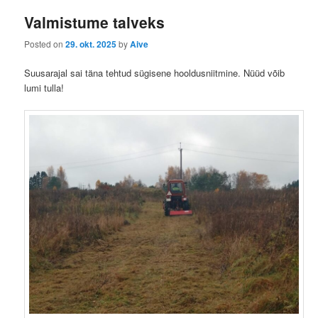
ü
s
Valmistume talveks
t
n
Posted on
29. okt. 2025
by
Aive
a
v
Suusarajal sai täna tehtud sügisene hooldusniitmine. Nüüd võib
i
lumi tulla!
g
a
t
i
o
n