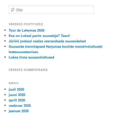
i
O
g
t
a
s
t
i
VÄRSKED POSTITUSED
i
Tour de Lahemaa 2026
o
Kes on Loksal parim suusataja? Taavi!
n
Jüriöö jooksul osales veerandsada suusaväelast
Suusaväe trennilapsed Harjumaa koolide meistrivõistlustel
teatesuusatamises
Loksa linna suusavõistlused
VÄRSKED KOMMENTAARID
ARHIIV
juuli 2026
juuni 2026
aprill 2026
veebruar 2026
jaanuar 2026