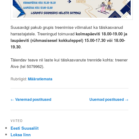
Suusavägi pakub grupis treenimise võimalust ka täiskasvanud
harrastajatele. Treeningud toimuvad
kolmapäeviti 18.00-19.00 ja
laupäeviti (rühmasisesel kokkuleppel) 15.00-17.30 või 18.00-
19.30
.
Täiendav teave nii laste kui täiskasvanute trennide kohta: treener
Aive (tel 5079962).
Rubriigid:
Määratlemata
P
←
Vanemad postitused
Uuemad postitused
→
o
s
t
VIITED
n
Eesti Suusaliit
a
Loksa linn
v