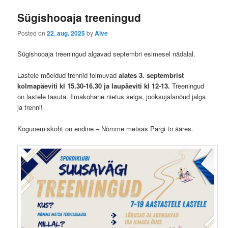
Sügishooaja treeningud
Posted on
22. aug. 2025
by
Aive
Sügishooaja treeningud algavad septembri esimesel nädalal.
Lastele mõeldud trennid toimuvad
alates 3. septembrist
kolmapäeviti kl 15.30-16.30 ja laupäeviti kl 12-13.
Treeningud
on lastele tasuta. Ilmakohane riietus selga, jooksujalanõud jalga
ja trenni!
Kogunemiskoht on endine – Nõmme metsas Pargi tn ääres.