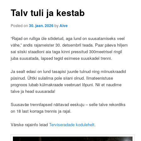
ü
s
t
Talv tuli ja kestab
n
a
Posted on
30. jaan. 2026
by
Aive
v
i
“Rajad on rulliga üle sõidetud, aga lund on suusatamiseks veel
g
vähe,” andis rajameister 30. detsembril teada. Paar päeva hiljem
a
sai siiski staadioni aia taga kinni pressitud 300meetrisel ringil
t
juba suusatada, lapsed tegid esimese suuskadel trenni.
i
o
Ja sealt edasi on lund tasapisi juurde tulnud ning miinuskraadid
n
püsinud. Ühtki sulailma pole siiani olnud. Ilmateenistuse
prognoos lubab külmakraade veebruari lõpuni. Nii et naudime
talve ja head suusarada!
Suusaväe trennilapsed näitavad eeskuju – selle talve rekordiks
on 18 last korraga trennis ja rajal.
Värske rajainfo leiad
Terviseradade kodulehelt
.